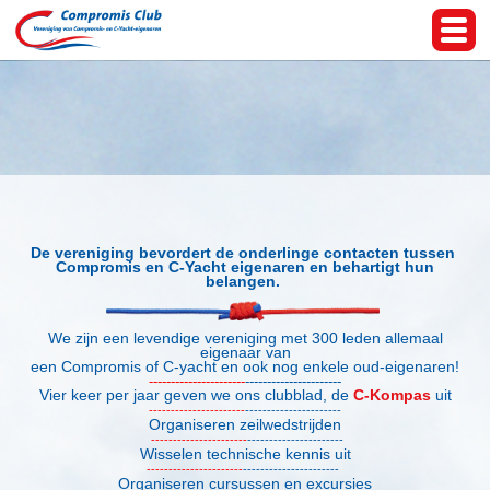
De vereniging bevordert de onderlinge contacten tussen
Compromis en C-Yacht eigenaren en behartigt hun
belangen.
We zijn een levendige vereniging met 300 leden allemaal
eigenaar van
een
Compromis of C-yacht en ook nog enkele oud-eigenaren!
----------------------
----------------------
Vier keer per jaar geven we ons clubblad, de
C-Kompas
uit
----------------------
----------------------
Organiseren zeilwedstrijden
----------------------
----------------------
Wisselen technische kennis uit
----------------------
----------------------
Organiseren cursussen en excursies